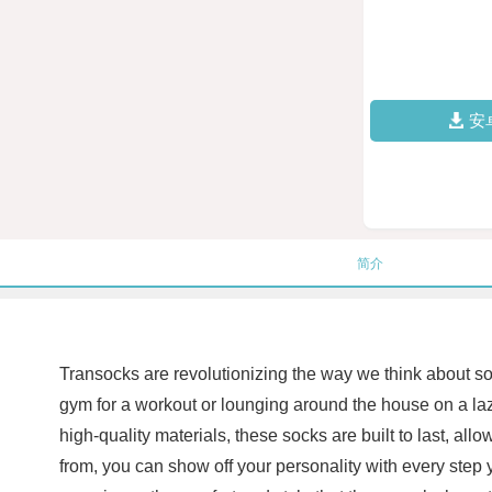
安
简介
Transocks are revolutionizing the way we think about sock
gym for a workout or lounging around the house on a lazy
high-quality materials, these socks are built to last, al
from, you can show off your personality with every ste