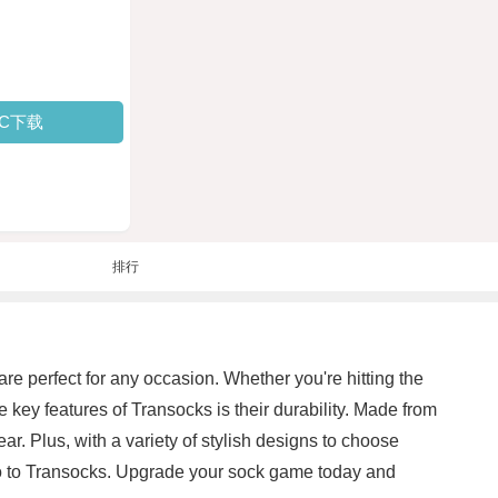
PC下载
排行
are perfect for any occasion. Whether you're hitting the
 key features of Transocks is their durability. Made from
ar. Plus, with a variety of stylish designs to choose
lo to Transocks. Upgrade your sock game today and