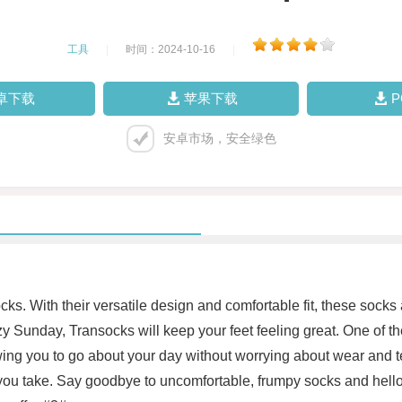
工具
|
时间：2024-10-16
|
卓下载
苹果下载
安卓市场，安全绿色
s. With their versatile design and comfortable fit, these socks 
 Sunday, Transocks will keep your feet feeling great. One of the
lowing you to go about your day without worrying about wear and te
p you take. Say goodbye to uncomfortable, frumpy socks and hel