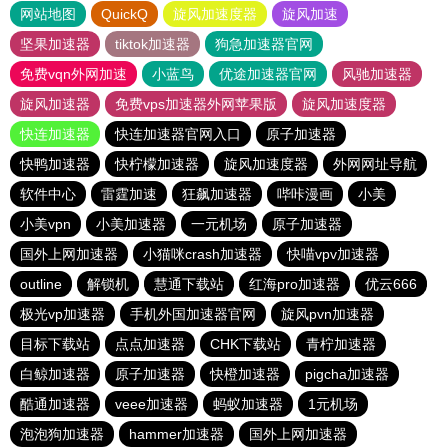
网站地图
QuickQ
旋风加速度器
旋风加速
坚果加速器
tiktok加速器
狗急加速器官网
免费vqn外网加速
小蓝鸟
优途加速器官网
风驰加速器
旋风加速器
免费vps加速器外网苹果版
旋风加速度器
快连加速器
快连加速器官网入口
原子加速器
快鸭加速器
快柠檬加速器
旋风加速度器
外网网址导航
软件中心
雷霆加速
狂飙加速器
哔咔漫画
小美
小美vpn
小美加速器
一元机场
原子加速器
国外上网加速器
小猫咪crash加速器
快喵vpv加速器
outline
解锁机
慧通下载站
红海pro加速器
优云666
极光vp加速器
手机外国加速器官网
旋风pvn加速器
目标下载站
点点加速器
CHK下载站
青柠加速器
白鲸加速器
原子加速器
快橙加速器
pigcha加速器
酷通加速器
veee加速器
蚂蚁加速器
1元机场
泡泡狗加速器
hammer加速器
国外上网加速器