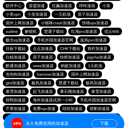
软件中心
雷霆加速
狂飙加速器
哔咔漫画
小美
小美vpn
小美加速器
一元机场
原子加速器
国外上网加速器
小猫咪crash加速器
快喵vpv加速器
outline
解锁机
慧通下载站
红海pro加速器
优云666
极光vp加速器
手机外国加速器官网
旋风pvn加速器
目标下载站
点点加速器
CHK下载站
青柠加速器
白鲸加速器
原子加速器
快橙加速器
pigcha加速器
酷通加速器
veee加速器
蚂蚁加速器
1元机场
泡泡狗加速器
hammer加速器
国外上网加速器
gkd加速器
极风加速器
慧通下载站
极风加速器
暴雪加速器
起飞加速器
番石榴加速器
暴雪加速器
快鸭加速器
海外加速器试用一小时
手机外国加速器官网
芒果加速器
免费vqn加速
哇哇加速器
猎豹加速器
gkd加速器
荔枝加速器
暴雪加速器
十大免费加速神器
永久免费使用的加速器
下载