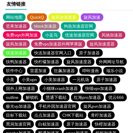
友情链接
网站地图
QuickQ
旋风加速度器
旋风加速
坚果加速器
tiktok加速器
狗急加速器官网
免费vqn外网加速
小蓝鸟
优途加速器官网
风驰加速器
旋风加速器
免费vps加速器外网苹果版
旋风加速度器
快连加速器
快连加速器官网入口
原子加速器
快鸭加速器
快柠檬加速器
旋风加速度器
外网网址导航
软件中心
雷霆加速
狂飙加速器
哔咔漫画
瑞乐小说
小美
小美vpn
小美加速器
一元机场
原子加速器
国外上网加速器
小猫咪crash加速器
快喵vpv加速器
outline
解锁机
慧通下载站
红海pro加速器
优云666
极光vp加速器
手机外国加速器官网
旋风pvn加速器
目标下载站
点点加速器
CHK下载站
青柠加速器
黑洞加速官网
白鲸加速器
原子加速器
快橙加速器