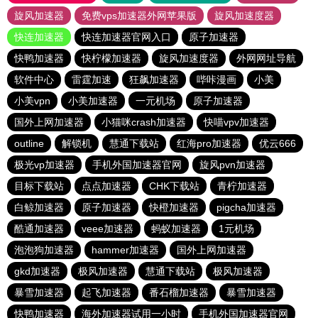
旋风加速器
免费vps加速器外网苹果版
旋风加速度器
快连加速器
快连加速器官网入口
原子加速器
快鸭加速器
快柠檬加速器
旋风加速度器
外网网址导航
软件中心
雷霆加速
狂飙加速器
哔咔漫画
小美
小美vpn
小美加速器
一元机场
原子加速器
国外上网加速器
小猫咪crash加速器
快喵vpv加速器
outline
解锁机
慧通下载站
红海pro加速器
优云666
极光vp加速器
手机外国加速器官网
旋风pvn加速器
目标下载站
点点加速器
CHK下载站
青柠加速器
白鲸加速器
原子加速器
快橙加速器
pigcha加速器
酷通加速器
veee加速器
蚂蚁加速器
1元机场
泡泡狗加速器
hammer加速器
国外上网加速器
gkd加速器
极风加速器
慧通下载站
极风加速器
暴雪加速器
起飞加速器
番石榴加速器
暴雪加速器
快鸭加速器
海外加速器试用一小时
手机外国加速器官网