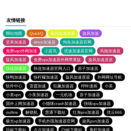
友情链接
网站地图
QuickQ
旋风加速度器
旋风加速
坚果加速器
tiktok加速器
狗急加速器官网
免费vqn外网加速
小蓝鸟
优途加速器官网
风驰加速器
旋风加速器
免费vps加速器外网苹果版
旋风加速度器
快连加速器
快连加速器官网入口
原子加速器
快鸭加速器
快柠檬加速器
旋风加速度器
外网网址导航
软件中心
雷霆加速
狂飙加速器
哔咔漫画
小美
小美vpn
小美加速器
一元机场
原子加速器
国外上网加速器
小猫咪crash加速器
快喵vpv加速器
outline
解锁机
慧通下载站
红海pro加速器
优云666
极光vp加速器
手机外国加速器官网
旋风pvn加速器
目标下载站
点点加速器
CHK下载站
青柠加速器