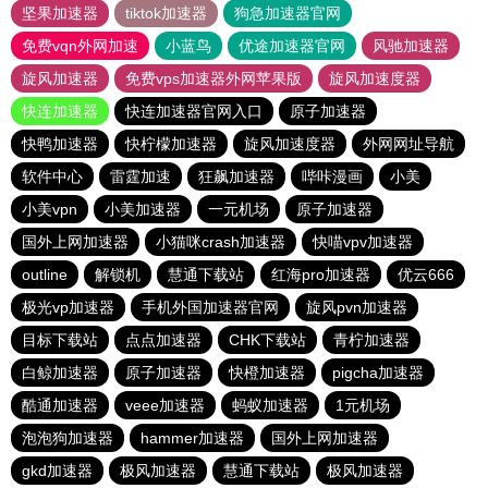
坚果加速器
tiktok加速器
狗急加速器官网
免费vqn外网加速
小蓝鸟
优途加速器官网
风驰加速器
旋风加速器
免费vps加速器外网苹果版
旋风加速度器
快连加速器
快连加速器官网入口
原子加速器
快鸭加速器
快柠檬加速器
旋风加速度器
外网网址导航
软件中心
雷霆加速
狂飙加速器
哔咔漫画
小美
小美vpn
小美加速器
一元机场
原子加速器
国外上网加速器
小猫咪crash加速器
快喵vpv加速器
outline
解锁机
慧通下载站
红海pro加速器
优云666
极光vp加速器
手机外国加速器官网
旋风pvn加速器
目标下载站
点点加速器
CHK下载站
青柠加速器
白鲸加速器
原子加速器
快橙加速器
pigcha加速器
酷通加速器
veee加速器
蚂蚁加速器
1元机场
泡泡狗加速器
hammer加速器
国外上网加速器
gkd加速器
极风加速器
慧通下载站
极风加速器