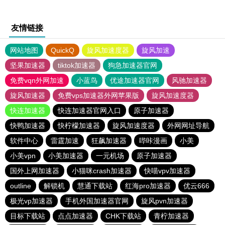
友情链接
网站地图
QuickQ
旋风加速度器
旋风加速
坚果加速器
tiktok加速器
狗急加速器官网
免费vqn外网加速
小蓝鸟
优途加速器官网
风驰加速器
旋风加速器
免费vps加速器外网苹果版
旋风加速度器
快连加速器
快连加速器官网入口
原子加速器
快鸭加速器
快柠檬加速器
旋风加速度器
外网网址导航
软件中心
雷霆加速
狂飙加速器
哔咔漫画
小美
小美vpn
小美加速器
一元机场
原子加速器
国外上网加速器
小猫咪crash加速器
快喵vpv加速器
outline
解锁机
慧通下载站
红海pro加速器
优云666
极光vp加速器
手机外国加速器官网
旋风pvn加速器
目标下载站
点点加速器
CHK下载站
青柠加速器