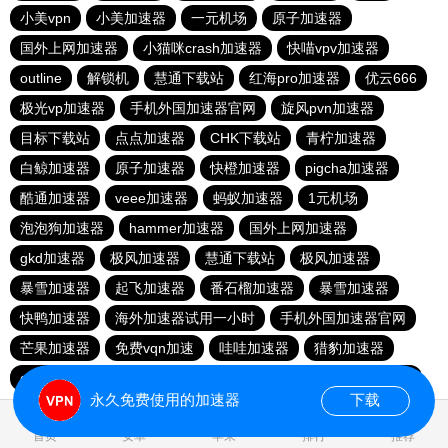
小美vpn
小美加速器
一元机场
原子加速器
国外上网加速器
小猫咪crash加速器
快喵vpv加速器
outline
解锁机
慧通下载站
红海pro加速器
优云666
极光vp加速器
手机外国加速器官网
旋风pvn加速器
目标下载站
点点加速器
CHK下载站
青柠加速器
白鲸加速器
原子加速器
快橙加速器
pigcha加速器
酷通加速器
veee加速器
蚂蚁加速器
1元机场
泡泡狗加速器
hammer加速器
国外上网加速器
gkd加速器
极风加速器
慧通下载站
极风加速器
暴雪加速器
起飞加速器
番石榴加速器
暴雪加速器
快鸭加速器
海外加速器试用一小时
手机外国加速器官网
芒果加速器
免费vqn加速
哇哇加速器
猎豹加速器
gkd加速器
荔枝加速器
暴雪加速器
十大免费加速神器
永久免费使用的加速器
下载
0.039019s
首页
安卓
苹果
排行
推荐