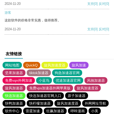
2024-11-20
支持
[0]
反对
[0]
游客
这款软件的价格非常实惠，值得推荐。
2024-11-20
支持
[0]
反对
[0]
友情链接
网站地图
QuickQ
旋风加速度器
旋风加速
坚果加速器
tiktok加速器
狗急加速器官网
免费vqn外网加速
小蓝鸟
优途加速器官网
风驰加速器
旋风加速器
免费vps加速器外网苹果版
旋风加速度器
快连加速器
快连加速器官网入口
原子加速器
快鸭加速器
快柠檬加速器
旋风加速度器
外网网址导航
软件中心
雷霆加速
狂飙加速器
哔咔漫画
小美