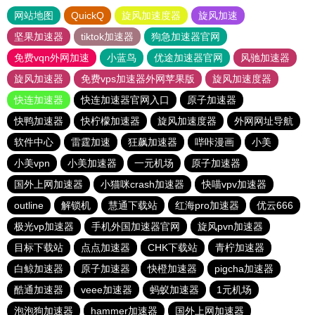
网站地图
QuickQ
旋风加速度器
旋风加速
坚果加速器
tiktok加速器
狗急加速器官网
免费vqn外网加速
小蓝鸟
优途加速器官网
风驰加速器
旋风加速器
免费vps加速器外网苹果版
旋风加速度器
快连加速器
快连加速器官网入口
原子加速器
快鸭加速器
快柠檬加速器
旋风加速度器
外网网址导航
软件中心
雷霆加速
狂飙加速器
哔咔漫画
小美
小美vpn
小美加速器
一元机场
原子加速器
国外上网加速器
小猫咪crash加速器
快喵vpv加速器
outline
解锁机
慧通下载站
红海pro加速器
优云666
极光vp加速器
手机外国加速器官网
旋风pvn加速器
目标下载站
点点加速器
CHK下载站
青柠加速器
白鲸加速器
原子加速器
快橙加速器
pigcha加速器
酷通加速器
veee加速器
蚂蚁加速器
1元机场
泡泡狗加速器
hammer加速器
国外上网加速器