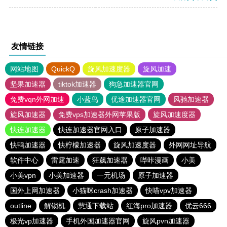
友情链接
网站地图
QuickQ
旋风加速度器
旋风加速
坚果加速器
tiktok加速器
狗急加速器官网
免费vqn外网加速
小蓝鸟
优途加速器官网
风驰加速器
旋风加速器
免费vps加速器外网苹果版
旋风加速度器
快连加速器
快连加速器官网入口
原子加速器
快鸭加速器
快柠檬加速器
旋风加速度器
外网网址导航
软件中心
雷霆加速
狂飙加速器
哔咔漫画
小美
小美vpn
小美加速器
一元机场
原子加速器
国外上网加速器
小猫咪crash加速器
快喵vpv加速器
outline
解锁机
慧通下载站
红海pro加速器
优云666
极光vp加速器
手机外国加速器官网
旋风pvn加速器