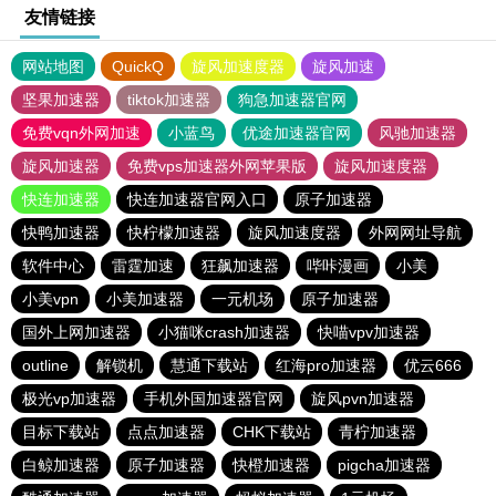
友情链接
网站地图
QuickQ
旋风加速度器
旋风加速
坚果加速器
tiktok加速器
狗急加速器官网
免费vqn外网加速
小蓝鸟
优途加速器官网
风驰加速器
旋风加速器
免费vps加速器外网苹果版
旋风加速度器
快连加速器
快连加速器官网入口
原子加速器
快鸭加速器
快柠檬加速器
旋风加速度器
外网网址导航
软件中心
雷霆加速
狂飙加速器
哔咔漫画
小美
小美vpn
小美加速器
一元机场
原子加速器
国外上网加速器
小猫咪crash加速器
快喵vpv加速器
outline
解锁机
慧通下载站
红海pro加速器
优云666
极光vp加速器
手机外国加速器官网
旋风pvn加速器
目标下载站
点点加速器
CHK下载站
青柠加速器
白鲸加速器
原子加速器
快橙加速器
pigcha加速器