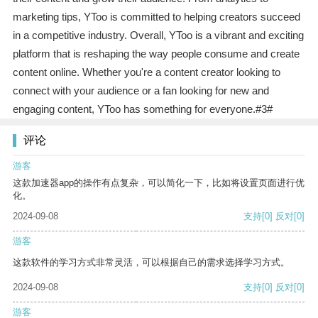
marketing tips, YToo is committed to helping creators succeed
in a competitive industry. Overall, YToo is a vibrant and exciting
platform that is reshaping the way people consume and create
content online. Whether you're a content creator looking to
connect with your audience or a fan looking for new and
engaging content, YToo has something for everyone.#3#
评论
游客
这款加速器app的操作有点复杂，可以简化一下，比如将设置页面进行优
化。
2024-09-08
支持
[0]
反对
[0]
游客
这款软件的学习方式非常灵活，可以根据自己的需求选择学习方式。
2024-09-08
支持
[0]
反对
[0]
游客