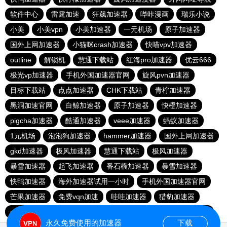
软件中心
雷霆加速
狂飙加速器
哔咔漫画
瑞乐小说
小美
小美vpn
小美加速器
一元机场
原子加速器
国外上网加速器
小猫咪crash加速器
快喵vpv加速器
outline
解锁机
慧通下载站
红海pro加速器
优云666
极光vp加速器
手机外国加速器官网
旋风pvn加速器
目标下载站
点点加速器
CHK下载站
青柠加速器
黑洞加速官网
白鲸加速器
原子加速器
快橙加速器
pigcha加速器
酷通加速器
veee加速器
蚂蚁加速器
1元机场
泡泡狗加速器
hammer加速器
国外上网加速器
gkd加速器
极风加速器
慧通下载站
极风加速器
暴雪加速器
起飞加速器
番石榴加速器
暴雪加速器
快鸭加速器
海外加速器试用一小时
手机外国加速器官网
芒果加速器
免费vqn加速
哇哇加速器
猎豹加速器
gkd加速器
荔枝加速器
暴雪加速器
十大免费加速神器
永久免费使用的加速器
下载