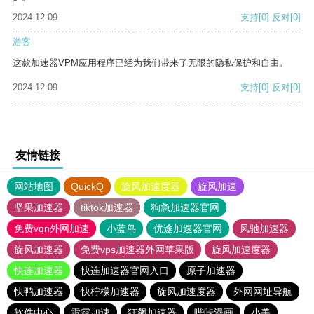
2024-12-09
支持
[0]
反对
[0]
游客
这款加速器VPM应用程序已经为我们带来了无限的隐私保护和自由。
2024-12-09
支持
[0]
反对
[0]
友情链接
网站地图
QuickQ
旋风加速度器
旋风加速
坚果加速器
tiktok加速器
狗急加速器官网
免费vqn外网加速
小蓝鸟
优途加速器官网
风驰加速器
旋风加速器
免费vps加速器外网苹果版
旋风加速度器
快连加速器
快连加速器官网入口
原子加速器
快鸭加速器
快柠檬加速器
旋风加速度器
外网网址导航
软件中心
雷霆加速
狂飙加速器
哔咔漫画
小美