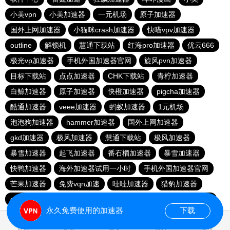
小美vpn
小美加速器
一元机场
原子加速器
国外上网加速器
小猫咪crash加速器
快喵vpv加速器
outline
解锁机
慧通下载站
红海pro加速器
优云666
极光vp加速器
手机外国加速器官网
旋风pvn加速器
目标下载站
点点加速器
CHK下载站
青柠加速器
白鲸加速器
原子加速器
快橙加速器
pigcha加速器
酷通加速器
veee加速器
蚂蚁加速器
1元机场
泡泡狗加速器
hammer加速器
国外上网加速器
gkd加速器
极风加速器
慧通下载站
极风加速器
暴雪加速器
起飞加速器
番石榴加速器
暴雪加速器
快鸭加速器
海外加速器试用一小时
手机外国加速器官网
芒果加速器
免费vqn加速
哇哇加速器
猎豹加速器
gkd加速器
荔枝加速器
暴雪加速器
十大免费加速神器
永久免费使用的加速器
下载
0.086088s
首页
安卓
苹果
排行
推荐