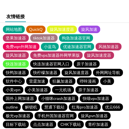
友情链接
网站地图
QuickQ
旋风加速度器
旋风加速
坚果加速器
tiktok加速器
狗急加速器官网
免费vqn外网加速
小蓝鸟
优途加速器官网
风驰加速器
旋风加速器
免费vps加速器外网苹果版
旋风加速度器
快连加速器
快连加速器官网入口
原子加速器
快鸭加速器
快柠檬加速器
旋风加速度器
外网网址导航
软件中心
雷霆加速
狂飙加速器
哔咔漫画
小美
小美vpn
小美加速器
一元机场
原子加速器
国外上网加速器
小猫咪crash加速器
快喵vpv加速器
outline
解锁机
慧通下载站
红海pro加速器
优云666
极光vp加速器
手机外国加速器官网
旋风pvn加速器
目标下载站
点点加速器
CHK下载站
青柠加速器