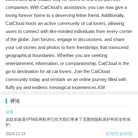
companion. With CatCloud's assistance, you can now give a
loving forever home to a deserving feline friend. Additionally,
CatCloud hosts an active community of cat lovers, allowing
users to connect with like-minded individuals from every corner
of the globe. Join forums, engage in discussions, and share
your cat stories and photos to form friendships that transcend
geographical boundaries. Whether you are seeking
entertainment, information, or companionship, CatCloud is the
go-to destination for all cat lovers. Join the CatCloud
community today and embark on an online journey filled with
fluffy joy and endless meowgical experiences.#3#
评论
游客
这款加速器VPM应用程序已经为我们带来了无限的隐私保护和安全性保
护。
2024-12-14
支持
[0]
反对
[0]