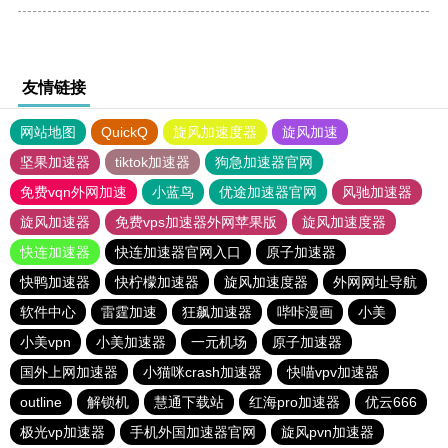
友情链接
网站地图
QuickQ
旋风加速度器
旋风加速
坚果加速器
tiktok加速器
狗急加速器官网
免费vqn外网加速
小蓝鸟
优途加速器官网
风驰加速器
旋风加速器
免费vps加速器外网苹果版
旋风加速度器
快连加速器
快连加速器官网入口
原子加速器
快鸭加速器
快柠檬加速器
旋风加速度器
外网网址导航
软件中心
雷霆加速
狂飙加速器
哔咔漫画
小美
小美vpn
小美加速器
一元机场
原子加速器
国外上网加速器
小猫咪crash加速器
快喵vpv加速器
outline
解锁机
慧通下载站
红海pro加速器
优云666
极光vp加速器
手机外国加速器官网
旋风pvn加速器