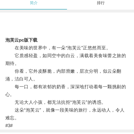
简介
排行
泡芙云pc版下载
在美味的世界中，有一朵“泡芙云”正悠然而至。
它质感轻盈，如同空中的白云，满载着美食味蕾之旅的
期待。
你看，它外皮酥脆，内部滑嫩，层次分明，似云朵翻
涌，洁白可人。
每一口，都有浓郁的奶香，深深地打动着每一颗挑剔的
心。
无论大人小孩，都无法抗拒“泡芙云”的诱惑。
这朵“泡芙云”，就像一段美味的旅行，永远动人，令人
难忘。
#3#