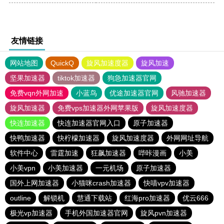
友情链接
网站地图
QuickQ
旋风加速度器
旋风加速
坚果加速器
tiktok加速器
狗急加速器官网
免费vqn外网加速
小蓝鸟
优途加速器官网
风驰加速器
旋风加速器
免费vps加速器外网苹果版
旋风加速度器
快连加速器
快连加速器官网入口
原子加速器
快鸭加速器
快柠檬加速器
旋风加速度器
外网网址导航
软件中心
雷霆加速
狂飙加速器
哔咔漫画
小美
小美vpn
小美加速器
一元机场
原子加速器
国外上网加速器
小猫咪crash加速器
快喵vpv加速器
outline
解锁机
慧通下载站
红海pro加速器
优云666
极光vp加速器
手机外国加速器官网
旋风pvn加速器