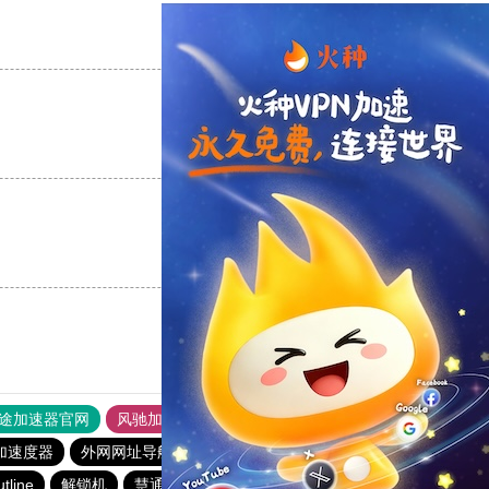
支持
[0]
反对
[0]
支持
[0]
反对
[0]
支持
[0]
反对
[0]
途加速器官网
风驰加速器
旋风加速器
加速度器
外网网址导航
软件中心
雷霆加速
狂飙加速器
utline
解锁机
慧通下载站
红海pro加速器
优云666