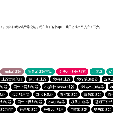
。
了。我以前玩游戏经常会输，现在有了这个app，我的游戏水平提升了不少。
tiktok加速器
狗急加速器官网
免费vqn外网加速
小蓝鸟
优
加速器官网入口
原子加速器
快鸭加速器
快柠檬加速器
旋风
速器
国外上网加速器
小猫咪crash加速器
快喵vpv加速器
o
载站
点点加速器
CHK下载站
青柠加速器
白鲸加速器
原
er加速器
国外上网加速器
gkd加速器
极风加速器
慧通下载站
速器官网
芒果加速器
免费vqn加速
哇哇加速器
猎豹加速器