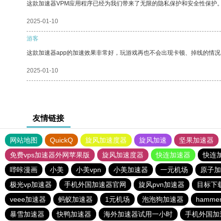
这款加速器VPM应用程序已经为我们带来了无限的隐私保护和安全性保护
2025-01-10
游客
这款加速器app的加速效果非常好，玩游戏再也不会出现卡顿、掉线的情况
2025-01-10
友情链接
网站地图
QuickQ
旋风加速度器
旋风加速
坚果加速器
免费vps加速器外网苹果版
旋风加速度器
快连加速器
快连
哔咔漫画
小美
小美vpn
小美加速器
一元机场
原子加
极光vp加速器
手机外国加速器官网
旋风pvn加速器
目标下
veee加速器
蚂蚁加速器
1元机场
泡泡狗加速器
hamm
暴雪加速器
快鸭加速器
海外加速器试用一小时
手机外国加