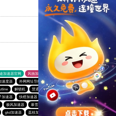
支持
[0]
反对
[0]
支持
[0]
反对
[0]
途加速器官网
风驰加速器
旋风加速器
加速度器
外网网址导航
软件中心
雷霆加速
狂飙加速器
utline
解锁机
慧通下载站
红海pro加速器
优云666
子加速器
快橙加速器
pigcha加速器
酷通加速器
极风加速器
暴雪加速器
起飞加速器
番石榴加速器
gkd加速器
荔枝加速器
暴雪加速器
十大免费加速神器