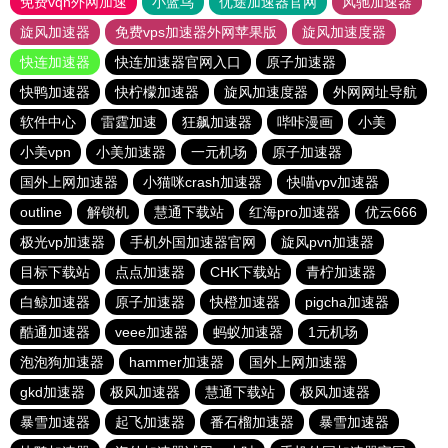
免费vqn外网加速
小蓝鸟
优途加速器官网
风驰加速器
旋风加速器
免费vps加速器外网苹果版
旋风加速度器
快连加速器
快连加速器官网入口
原子加速器
快鸭加速器
快柠檬加速器
旋风加速度器
外网网址导航
软件中心
雷霆加速
狂飙加速器
哔咔漫画
小美
小美vpn
小美加速器
一元机场
原子加速器
国外上网加速器
小猫咪crash加速器
快喵vpv加速器
outline
解锁机
慧通下载站
红海pro加速器
优云666
极光vp加速器
手机外国加速器官网
旋风pvn加速器
目标下载站
点点加速器
CHK下载站
青柠加速器
白鲸加速器
原子加速器
快橙加速器
pigcha加速器
酷通加速器
veee加速器
蚂蚁加速器
1元机场
泡泡狗加速器
hammer加速器
国外上网加速器
gkd加速器
极风加速器
慧通下载站
极风加速器
暴雪加速器
起飞加速器
番石榴加速器
暴雪加速器