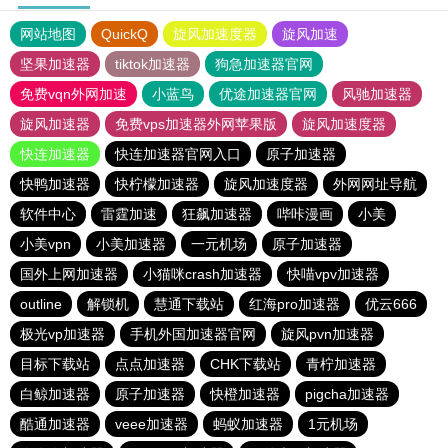
网站地图
QuickQ
旋风加速度器
旋风加速
坚果加速器
tiktok加速器
狗急加速器官网
免费vqn外网加速
小蓝鸟
优途加速器官网
风驰加速器
旋风加速器
免费vps加速器外网苹果版
旋风加速度器
快连加速器
快连加速器官网入口
原子加速器
快鸭加速器
快柠檬加速器
旋风加速度器
外网网址导航
软件中心
雷霆加速
狂飙加速器
哔咔漫画
小美
小美vpn
小美加速器
一元机场
原子加速器
国外上网加速器
小猫咪crash加速器
快喵vpv加速器
outline
解锁机
慧通下载站
红海pro加速器
优云666
极光vp加速器
手机外国加速器官网
旋风pvn加速器
目标下载站
点点加速器
CHK下载站
青柠加速器
白鲸加速器
原子加速器
快橙加速器
pigcha加速器
酷通加速器
veee加速器
蚂蚁加速器
1元机场