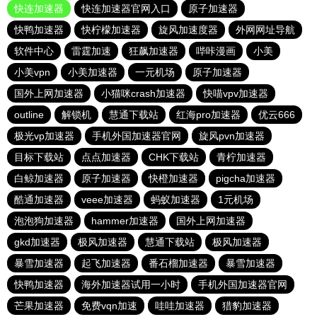
快连加速器
快连加速器官网入口
原子加速器
快鸭加速器
快柠檬加速器
旋风加速度器
外网网址导航
软件中心
雷霆加速
狂飙加速器
哔咔漫画
小美
小美vpn
小美加速器
一元机场
原子加速器
国外上网加速器
小猫咪crash加速器
快喵vpv加速器
outline
解锁机
慧通下载站
红海pro加速器
优云666
极光vp加速器
手机外国加速器官网
旋风pvn加速器
目标下载站
点点加速器
CHK下载站
青柠加速器
白鲸加速器
原子加速器
快橙加速器
pigcha加速器
酷通加速器
veee加速器
蚂蚁加速器
1元机场
泡泡狗加速器
hammer加速器
国外上网加速器
gkd加速器
极风加速器
慧通下载站
极风加速器
暴雪加速器
起飞加速器
番石榴加速器
暴雪加速器
快鸭加速器
海外加速器试用一小时
手机外国加速器官网
芒果加速器
免费vqn加速
哇哇加速器
猎豹加速器