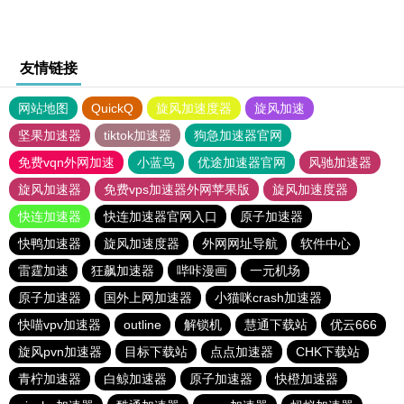
友情链接
网站地图
QuickQ
旋风加速度器
旋风加速
坚果加速器
tiktok加速器
狗急加速器官网
免费vqn外网加速
小蓝鸟
优途加速器官网
风驰加速器
旋风加速器
免费vps加速器外网苹果版
旋风加速度器
快连加速器
快连加速器官网入口
原子加速器
快鸭加速器
旋风加速度器
外网网址导航
软件中心
雷霆加速
狂飙加速器
哔咔漫画
一元机场
原子加速器
国外上网加速器
小猫咪crash加速器
快喵vpv加速器
outline
解锁机
慧通下载站
优云666
旋风pvn加速器
目标下载站
点点加速器
CHK下载站
青柠加速器
白鲸加速器
原子加速器
快橙加速器