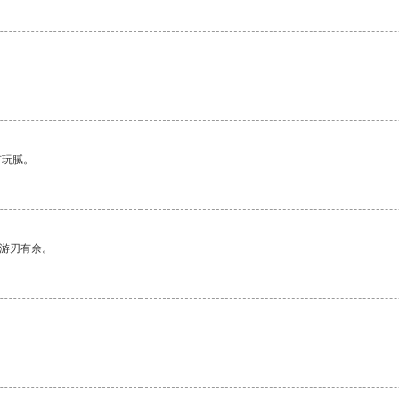
有玩腻。
中游刃有余。