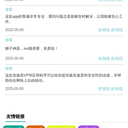
游客
这款app的客服非常专业，遇到问题总是能够及时解决，让我能够安心工
作。
2025-05-08
支持
[0]
反对
[0]
游客
梯子神器，ins随便看，美美哒！
2025-05-08
支持
[0]
反对
[0]
游客
这款加速器VPM应用程序可以给你提供最高速度和安全性的连接，并帮
助你在网络上自由移动。
2025-05-08
支持
[0]
反对
[0]
友情链接