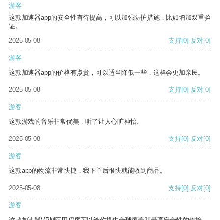
游客
这款加速器app的安全性有待提高，可以加强防护措施，比如增加双重验
证。
2025-05-08
支持
[0]
反对
[0]
游客
这款加速器app的价格有点贵，可以适当降低一些，这样会更加亲民。
2025-05-08
支持
[0]
反对
[0]
游客
这款游戏的音乐非常优美，听了让人心旷神怡。
2025-05-08
支持
[0]
反对
[0]
游客
这款app的物流非常快捷，我下单后很快就能收到商品。
2025-05-08
支持
[0]
反对
[0]
游客
这款加速器VPM应用程序可以给你提供全球覆盖和最高安全性的连接。