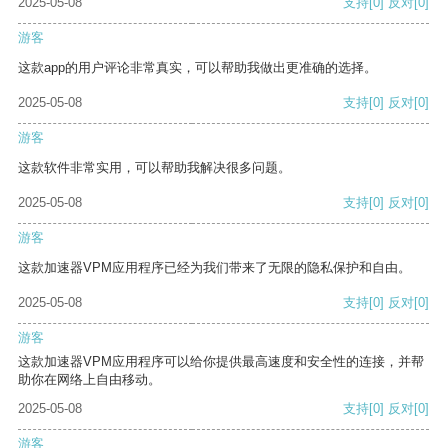
2025-05-08
支持
[0]
反对
[0]
游客
这款app的用户评论非常真实，可以帮助我做出更准确的选择。
2025-05-08
支持
[0]
反对
[0]
游客
这款软件非常实用，可以帮助我解决很多问题。
2025-05-08
支持
[0]
反对
[0]
游客
这款加速器VPM应用程序已经为我们带来了无限的隐私保护和自由。
2025-05-08
支持
[0]
反对
[0]
游客
这款加速器VPM应用程序可以给你提供最高速度和安全性的连接，并帮
助你在网络上自由移动。
2025-05-08
支持
[0]
反对
[0]
游客