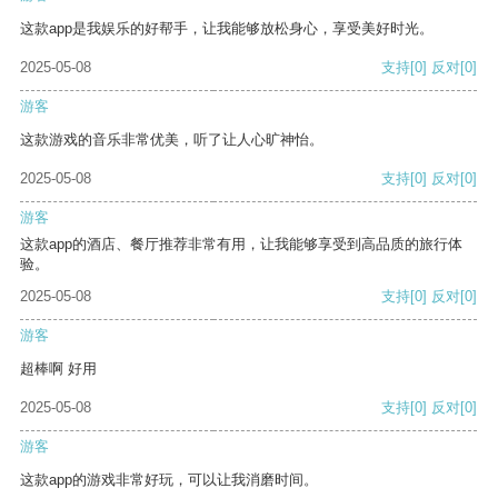
这款app是我娱乐的好帮手，让我能够放松身心，享受美好时光。
2025-05-08
支持
[0]
反对
[0]
游客
这款游戏的音乐非常优美，听了让人心旷神怡。
2025-05-08
支持
[0]
反对
[0]
游客
这款app的酒店、餐厅推荐非常有用，让我能够享受到高品质的旅行体
验。
2025-05-08
支持
[0]
反对
[0]
游客
超棒啊 好用
2025-05-08
支持
[0]
反对
[0]
游客
这款app的游戏非常好玩，可以让我消磨时间。