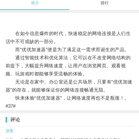
简介
排行
在如今信息爆炸的时代，快速稳定的网络连接是人们生
活中不可或缺的一部分。
而“优优加速器”便是为了满足这一需求而诞生的产品。
通过智能技术和优化算法，它可以在不改变网络结构的
前提下，大幅提升网络速度，让用户在浏览网页、观看视
频、玩游戏时都能够享受流畅的体验。
无论是在家中、办公室还是公共场所，只要有“优优加速
器”的存在，就能够保证你的网络连接畅通无阻。
快来体验“优优加速器”，让网络速度再也不是瓶颈！。
#37#
评论
游客