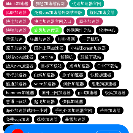
tiktok加速器
狗急加速器官网
优途加速器官网
风驰加速器
免费vps加速器外网苹果版
旋风加速度器
快连加速器
快连加速器官网入口
原子加速器
快鸭加速器
旋风加速度器
外网网址导航
软件中心
雷霆加速
狂飙加速器
哔咔漫画
一元机场
原子加速器
国外上网加速器
小猫咪crash加速器
快喵vpv加速器
outline
解锁机
慧通下载站
旋风pvn加速器
目标下载站
点点加速器
CHK下载站
青柠加速器
白鲸加速器
原子加速器
快橙加速器
酷通加速器
veee加速器
蚂蚁加速器
泡泡狗加速器
hammer加速器
国外上网加速器
gkd加速器
极风加速器
慧通下载站
起飞加速器
快鸭加速器
海外加速器试用一小时
手机外国加速器官网
芒果加速器
免费vqn加速
荔枝加速器
暴雪加速器
十大免费加速神器