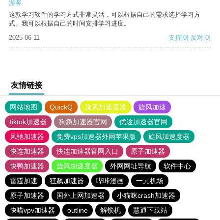
游客
这款学习软件的学习方式非常灵活，可以根据自己的需求选择学习方
式。我可以根据自己的时间安排学习进度。
2025-06-11
支持
[0]
反对
[0]
友情链接
网站地图
QuickQ
旋风加速度器
旋风加速
tiktok加速器
狗急加速器官网
优途加速器官网
风驰加速器
免费vps加速器外网苹果版
旋风加速度器
快连加速器
快连加速器官网入口
原子加速器
快鸭加速器
旋风加速度器
外网网址导航
软件中心
雷霆加速
狂飙加速器
哔咔漫画
一元机场
原子加速器
国外上网加速器
小猫咪crash加速器
快喵vpv加速器
outline
解锁机
慧通下载站