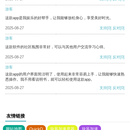
游客
这款app是我娱乐的好帮手，让我能够放松身心，享受美好时光。
2025-08-27
支持
[0]
反对
[0]
游客
这款软件的社区氛围非常好，可以与其他用户交流学习心得。
2025-08-27
支持
[0]
反对
[0]
游客
这款app的用户界面简洁明了，使用起来非常容易上手，让我能够快速熟
悉操作。我不用看说明书，就可以轻松使用这款app。
2025-08-27
支持
[0]
反对
[0]
友情链接
网站地图
QuickQ
旋风加速度器
旋风加速