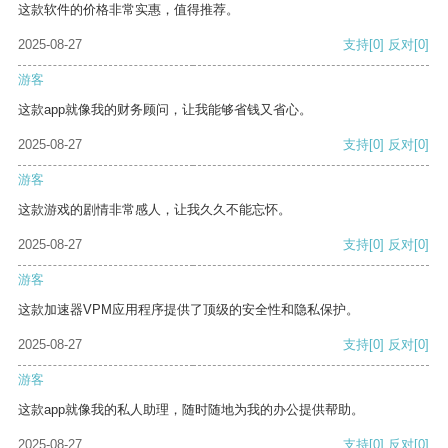
这款软件的价格非常实惠，值得推荐。
2025-08-27
支持
[0]
反对
[0]
游客
这款app就像我的财务顾问，让我能够省钱又省心。
2025-08-27
支持
[0]
反对
[0]
游客
这款游戏的剧情非常感人，让我久久不能忘怀。
2025-08-27
支持
[0]
反对
[0]
游客
这款加速器VPM应用程序提供了顶级的安全性和隐私保护。
2025-08-27
支持
[0]
反对
[0]
游客
这款app就像我的私人助理，随时随地为我的办公提供帮助。
2025-08-27
支持
[0]
反对
[0]