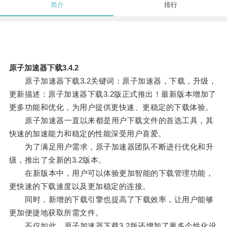
简介
排行
原子加速器下载3.4.2
原子加速器下载3.2关键词：原子加速器，下载，升级，
更新描述：原子加速器下载3.2版正式推出！最新版本增加了
更多功能和优化，为用户提供更快速、更稳定的下载体验。
原子加速器一直以来都是用户下载文件的首选工具，其
快速的加速能力和稳定的性能深受用户喜爱。
为了满足用户需求，原子加速器团队不断进行优化和升
级，推出了全新的3.2版本。
在新版本中，用户可以体验更加智能的下载管理功能，
更快速的下载速度以及更加稳定的连接。
同时，新增的下载引擎也提高了下载效率，让用户能够
更加便捷地获取所需文件。
不仅如此，原子加速器下载3.2版还增加了更多个性化设