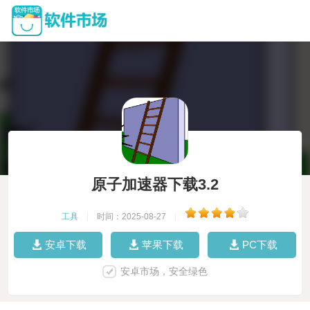
原子加速器下载3.2
工具
|
时间：2025-08-27
|
安卓下载
苹果下载
PC下载
安卓市场，安全绿色