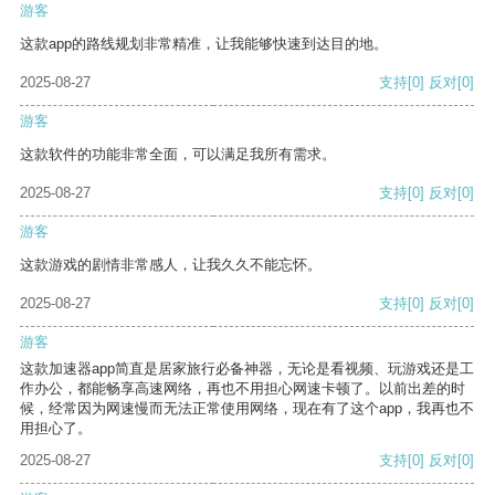
游客
这款app的路线规划非常精准，让我能够快速到达目的地。
2025-08-27
支持
[0]
反对
[0]
游客
这款软件的功能非常全面，可以满足我所有需求。
2025-08-27
支持
[0]
反对
[0]
游客
这款游戏的剧情非常感人，让我久久不能忘怀。
2025-08-27
支持
[0]
反对
[0]
游客
这款加速器app简直是居家旅行必备神器，无论是看视频、玩游戏还是工
作办公，都能畅享高速网络，再也不用担心网速卡顿了。以前出差的时
候，经常因为网速慢而无法正常使用网络，现在有了这个app，我再也不
用担心了。
2025-08-27
支持
[0]
反对
[0]