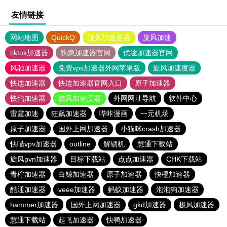
友情链接
网站地图
QuickQ
旋风加速度器
旋风加速
tiktok加速器
狗急加速器官网
优途加速器官网
风驰加速器
免费vps加速器外网苹果版
旋风加速度器
快连加速器
快连加速器官网入口
原子加速器
快鸭加速器
旋风加速度器
外网网址导航
软件中心
雷霆加速
狂飙加速器
哔咔漫画
一元机场
原子加速器
国外上网加速器
小猫咪crash加速器
快喵vpv加速器
outline
解锁机
慧通下载站
旋风pvn加速器
目标下载站
点点加速器
CHK下载站
青柠加速器
白鲸加速器
原子加速器
快橙加速器
酷通加速器
veee加速器
蚂蚁加速器
泡泡狗加速器
hammer加速器
国外上网加速器
gkd加速器
极风加速器
慧通下载站
起飞加速器
快鸭加速器