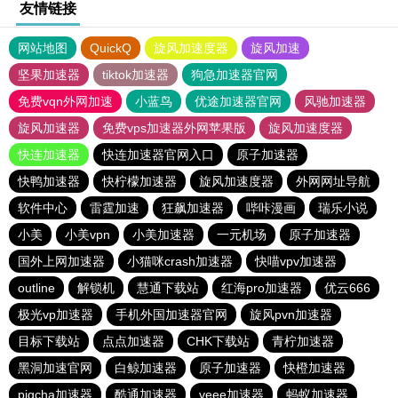
友情链接
网站地图
QuickQ
旋风加速度器
旋风加速
坚果加速器
tiktok加速器
狗急加速器官网
免费vqn外网加速
小蓝鸟
优途加速器官网
风驰加速器
旋风加速器
免费vps加速器外网苹果版
旋风加速度器
快连加速器
快连加速器官网入口
原子加速器
快鸭加速器
快柠檬加速器
旋风加速度器
外网网址导航
软件中心
雷霆加速
狂飙加速器
哔咔漫画
瑞乐小说
小美
小美vpn
小美加速器
一元机场
原子加速器
国外上网加速器
小猫咪crash加速器
快喵vpv加速器
outline
解锁机
慧通下载站
红海pro加速器
优云666
极光vp加速器
手机外国加速器官网
旋风pvn加速器
目标下载站
点点加速器
CHK下载站
青柠加速器
黑洞加速官网
白鲸加速器
原子加速器
快橙加速器
pigcha加速器
酷通加速器
veee加速器
蚂蚁加速器