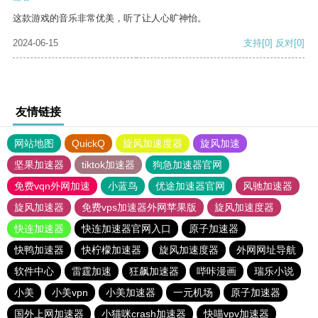
这款游戏的音乐非常优美，听了让人心旷神怡。
2024-06-15
支持
[0]
反对
[0]
友情链接
网站地图
QuickQ
旋风加速度器
旋风加速
坚果加速器
tiktok加速器
狗急加速器官网
免费vqn外网加速
小蓝鸟
优途加速器官网
风驰加速器
旋风加速器
免费vps加速器外网苹果版
旋风加速度器
快连加速器
快连加速器官网入口
原子加速器
快鸭加速器
快柠檬加速器
旋风加速度器
外网网址导航
软件中心
雷霆加速
狂飙加速器
哔咔漫画
瑞乐小说
小美
小美vpn
小美加速器
一元机场
原子加速器
国外上网加速器
小猫咪crash加速器
快喵vpv加速器