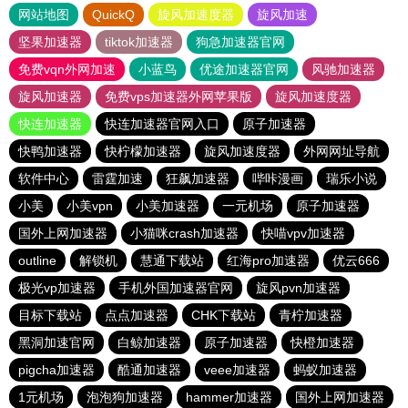
网站地图
QuickQ
旋风加速度器
旋风加速
坚果加速器
tiktok加速器
狗急加速器官网
免费vqn外网加速
小蓝鸟
优途加速器官网
风驰加速器
旋风加速器
免费vps加速器外网苹果版
旋风加速度器
快连加速器
快连加速器官网入口
原子加速器
快鸭加速器
快柠檬加速器
旋风加速度器
外网网址导航
软件中心
雷霆加速
狂飙加速器
哔咔漫画
瑞乐小说
小美
小美vpn
小美加速器
一元机场
原子加速器
国外上网加速器
小猫咪crash加速器
快喵vpv加速器
outline
解锁机
慧通下载站
红海pro加速器
优云666
极光vp加速器
手机外国加速器官网
旋风pvn加速器
目标下载站
点点加速器
CHK下载站
青柠加速器
黑洞加速官网
白鲸加速器
原子加速器
快橙加速器
pigcha加速器
酷通加速器
veee加速器
蚂蚁加速器
1元机场
泡泡狗加速器
hammer加速器
国外上网加速器