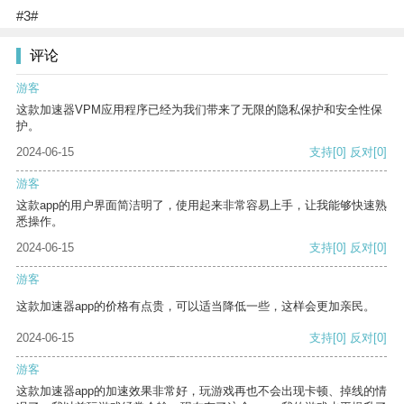
#3#
评论
游客
这款加速器VPM应用程序已经为我们带来了无限的隐私保护和安全性保
护。
2024-06-15
支持
[0]
反对
[0]
游客
这款app的用户界面简洁明了，使用起来非常容易上手，让我能够快速熟
悉操作。
2024-06-15
支持
[0]
反对
[0]
游客
这款加速器app的价格有点贵，可以适当降低一些，这样会更加亲民。
2024-06-15
支持
[0]
反对
[0]
游客
这款加速器app的加速效果非常好，玩游戏再也不会出现卡顿、掉线的情