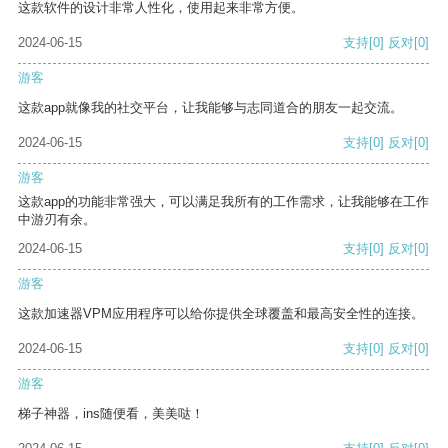
这款软件的设计非常人性化，使用起来非常方便。
2024-06-15
支持
[0]
反对
[0]
游客
这款app就像我的社交平台，让我能够与志同道合的朋友一起交流。
2024-06-15
支持
[0]
反对
[0]
游客
这款app的功能非常强大，可以满足我所有的工作需求，让我能够在工作
中游刃有余。
2024-06-15
支持
[0]
反对
[0]
游客
这款加速器VPM应用程序可以给你提供全球覆盖和最高安全性的连接。
2024-06-15
支持
[0]
反对
[0]
游客
梯子神器，ins随便看，美美哒！