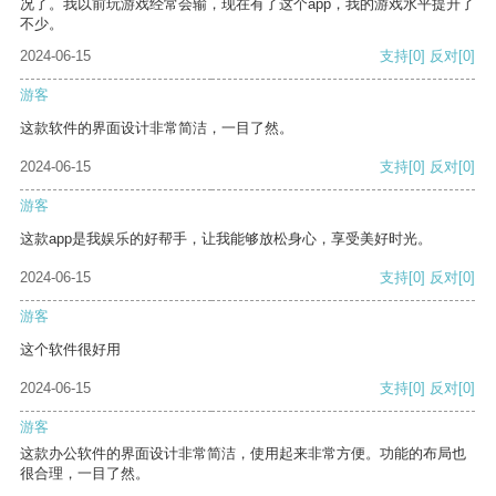
况了。我以前玩游戏经常会输，现在有了这个app，我的游戏水平提升了
不少。
2024-06-15
支持
[0]
反对
[0]
游客
这款软件的界面设计非常简洁，一目了然。
2024-06-15
支持
[0]
反对
[0]
游客
这款app是我娱乐的好帮手，让我能够放松身心，享受美好时光。
2024-06-15
支持
[0]
反对
[0]
游客
这个软件很好用
2024-06-15
支持
[0]
反对
[0]
游客
这款办公软件的界面设计非常简洁，使用起来非常方便。功能的布局也
很合理，一目了然。