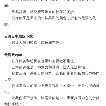
间。
身临其境，感受着云带来的神秘和美妙。
云海似乎是天空的一抹柔和的颜色，折射出无限的美
妙。
云海云电脑版下载
它让人感到轻松、快乐和宁静。
云海云vpm
任何痛苦和纷扰在这里都变得微不足道。
云海的存在是一种魅力和诱惑，让人无法抗拒。
穿越云海，感受云的魅力，让我们带着悠扬的心情扑向
天空。
云海带给人的感受不仅是视觉上的享受，更是心灵的愉
悦。
让我们洒下烦恼，沐浴云的魅力，重新找回内心的宁静
和快乐吧！。