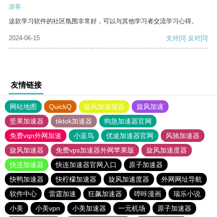
游客
这款学习软件的社区氛围非常好，可以与其他学习者交流学习心得。
2024-06-15
支持
[0]
反对
[0]
友情链接
网站地图
QuickQ
旋风加速度器
旋风加速
坚果加速器
tiktok加速器
狗急加速器官网
免费vqn外网加速
小蓝鸟
优途加速器官网
风驰加速器
旋风加速器
免费vps加速器外网苹果版
旋风加速度器
快连加速器
快连加速器官网入口
原子加速器
快鸭加速器
快柠檬加速器
旋风加速度器
外网网址导航
软件中心
雷霆加速
狂飙加速器
哔咔漫画
瑞乐小说
小美
小美vpn
小美加速器
一元机场
原子加速器