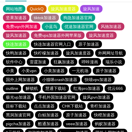
网站地图
QuickQ
旋风加速度器
旋风加速
坚果加速器
tiktok加速器
狗急加速器官网
免费vqn外网加速
小蓝鸟
优途加速器官网
风驰加速器
旋风加速器
免费vps加速器外网苹果版
旋风加速度器
快连加速器
快连加速器官网入口
原子加速器
快鸭加速器
快柠檬加速器
旋风加速度器
外网网址导航
软件中心
雷霆加速
狂飙加速器
哔咔漫画
瑞乐小说
小美
小美vpn
小美加速器
一元机场
原子加速器
国外上网加速器
小猫咪crash加速器
快喵vpv加速器
outline
解锁机
慧通下载站
红海pro加速器
优云666
极光vp加速器
手机外国加速器官网
旋风pvn加速器
目标下载站
点点加速器
CHK下载站
青柠加速器
黑洞加速官网
白鲸加速器
原子加速器
快橙加速器
pigcha加速器
酷通加速器
veee加速器
蚂蚁加速器