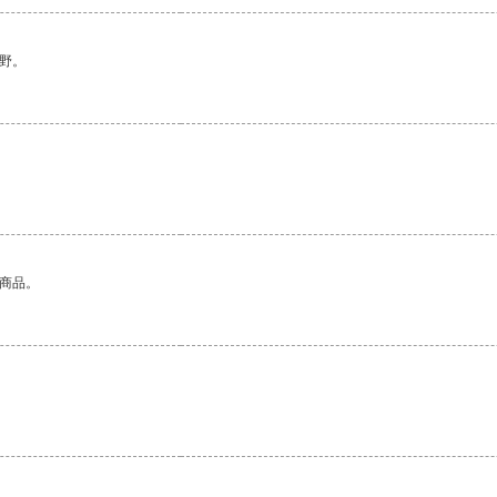
野。
的商品。