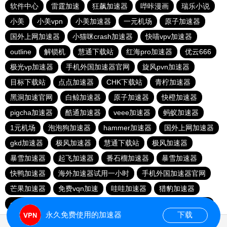
软件中心
雷霆加速
狂飙加速器
哔咔漫画
瑞乐小说
小美
小美vpn
小美加速器
一元机场
原子加速器
国外上网加速器
小猫咪crash加速器
快喵vpv加速器
outline
解锁机
慧通下载站
红海pro加速器
优云666
极光vp加速器
手机外国加速器官网
旋风pvn加速器
目标下载站
点点加速器
CHK下载站
青柠加速器
黑洞加速官网
白鲸加速器
原子加速器
快橙加速器
pigcha加速器
酷通加速器
veee加速器
蚂蚁加速器
1元机场
泡泡狗加速器
hammer加速器
国外上网加速器
gkd加速器
极风加速器
慧通下载站
极风加速器
暴雪加速器
起飞加速器
番石榴加速器
暴雪加速器
快鸭加速器
海外加速器试用一小时
手机外国加速器官网
芒果加速器
免费vqn加速
哇哇加速器
猎豹加速器
gkd加速器
荔枝加速器
暴雪加速器
十大免费加速神器
永久免费使用的加速器
下载