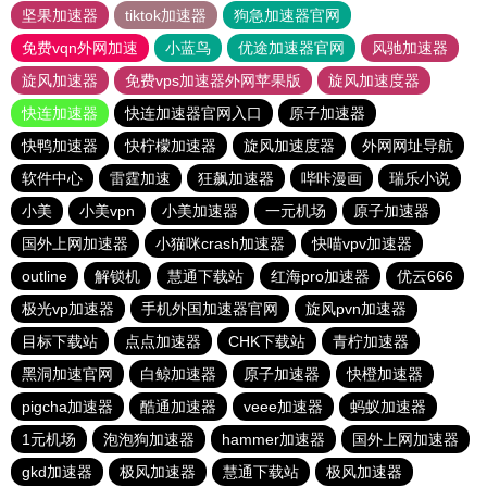
坚果加速器
tiktok加速器
狗急加速器官网
免费vqn外网加速
小蓝鸟
优途加速器官网
风驰加速器
旋风加速器
免费vps加速器外网苹果版
旋风加速度器
快连加速器
快连加速器官网入口
原子加速器
快鸭加速器
快柠檬加速器
旋风加速度器
外网网址导航
软件中心
雷霆加速
狂飙加速器
哔咔漫画
瑞乐小说
小美
小美vpn
小美加速器
一元机场
原子加速器
国外上网加速器
小猫咪crash加速器
快喵vpv加速器
outline
解锁机
慧通下载站
红海pro加速器
优云666
极光vp加速器
手机外国加速器官网
旋风pvn加速器
目标下载站
点点加速器
CHK下载站
青柠加速器
黑洞加速官网
白鲸加速器
原子加速器
快橙加速器
pigcha加速器
酷通加速器
veee加速器
蚂蚁加速器
1元机场
泡泡狗加速器
hammer加速器
国外上网加速器
gkd加速器
极风加速器
慧通下载站
极风加速器