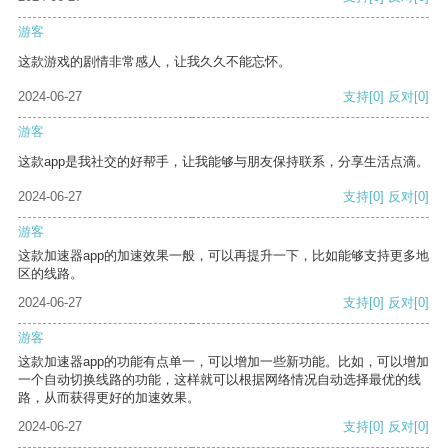
游客
这款游戏的剧情非常感人，让我久久不能忘怀。
2024-06-27
支持
[0]
反对
[0]
游客
这款app是我社交的好帮手，让我能够与朋友保持联系，分享生活点滴。
2024-06-27
支持
[0]
反对
[0]
游客
这款加速器app的加速效果一般，可以再提升一下，比如能够支持更多地
区的线路。
2024-06-27
支持
[0]
反对
[0]
游客
这款加速器app的功能有点单一，可以增加一些新功能。比如，可以增加
一个自动切换线路的功能，这样就可以根据网络情况自动选择最优的线
路，从而获得更好的加速效果。
2024-06-27
支持
[0]
反对
[0]