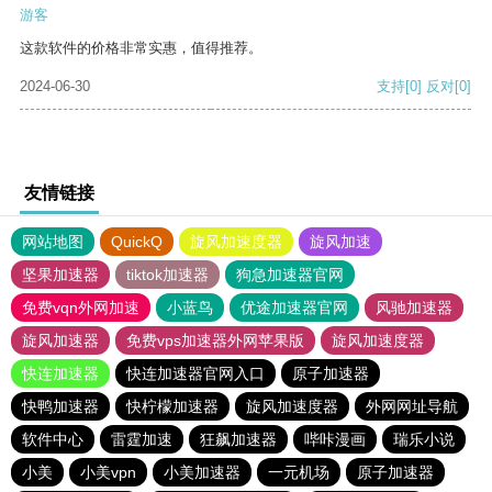
游客
这款软件的价格非常实惠，值得推荐。
2024-06-30
支持
[0]
反对
[0]
友情链接
网站地图
QuickQ
旋风加速度器
旋风加速
坚果加速器
tiktok加速器
狗急加速器官网
免费vqn外网加速
小蓝鸟
优途加速器官网
风驰加速器
旋风加速器
免费vps加速器外网苹果版
旋风加速度器
快连加速器
快连加速器官网入口
原子加速器
快鸭加速器
快柠檬加速器
旋风加速度器
外网网址导航
软件中心
雷霆加速
狂飙加速器
哔咔漫画
瑞乐小说
小美
小美vpn
小美加速器
一元机场
原子加速器