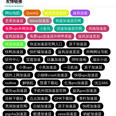
友情链接
网站地图
QuickQ
旋风加速度器
旋风加速
坚果加速器
tiktok加速器
狗急加速器官网
免费vqn外网加速
小蓝鸟
优途加速器官网
风驰加速器
旋风加速器
免费vps加速器外网苹果版
旋风加速度器
快连加速器
快连加速器官网入口
原子加速器
快鸭加速器
快柠檬加速器
旋风加速度器
外网网址导航
软件中心
雷霆加速
狂飙加速器
哔咔漫画
瑞乐小说
小美
小美vpn
小美加速器
一元机场
原子加速器
国外上网加速器
小猫咪crash加速器
快喵vpv加速器
outline
解锁机
慧通下载站
红海pro加速器
优云666
极光vp加速器
手机外国加速器官网
旋风pvn加速器
目标下载站
点点加速器
CHK下载站
青柠加速器
黑洞加速官网
白鲸加速器
原子加速器
快橙加速器
pigcha加速器
酷通加速器
veee加速器
蚂蚁加速器