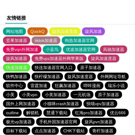
友情链接
网站地图
QuickQ
旋风加速度器
旋风加速
坚果加速器
tiktok加速器
狗急加速器官网
免费vqn外网加速
小蓝鸟
优途加速器官网
风驰加速器
旋风加速器
免费vps加速器外网苹果版
旋风加速度器
快连加速器
快连加速器官网入口
原子加速器
快鸭加速器
快柠檬加速器
旋风加速度器
外网网址导航
软件中心
雷霆加速
狂飙加速器
哔咔漫画
瑞乐小说
小美
小美vpn
小美加速器
一元机场
原子加速器
国外上网加速器
小猫咪crash加速器
快喵vpv加速器
outline
解锁机
慧通下载站
红海pro加速器
优云666
极光vp加速器
手机外国加速器官网
旋风pvn加速器
目标下载站
点点加速器
CHK下载站
青柠加速器