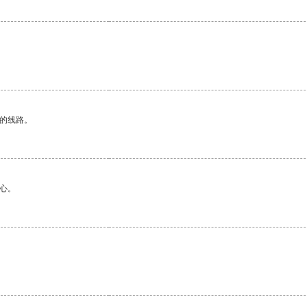
区的线路。
心。