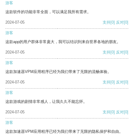
游客
这款软件的功能非常全面，可以满足我所有需求。
2024-07-05
支持
[0]
反对
[0]
游客
这款app的用户群体非常庞大，我可以结识到来自世界各地的朋友。
2024-07-05
支持
[0]
反对
[0]
游客
这款加速器VPM应用程序已经为我们带来了无限的流畅体验。
2024-07-05
支持
[0]
反对
[0]
游客
这款游戏的剧情非常感人，让我久久不能忘怀。
2024-07-05
支持
[0]
反对
[0]
游客
这款加速器VPM应用程序已经为我们带来了无限的隐私保护和自由。