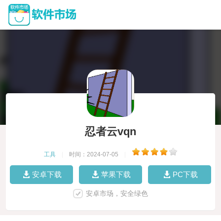
忍者云vqn
工具
|
时间：2024-07-05
|
安卓下载
苹果下载
PC下载
安卓市场，安全绿色