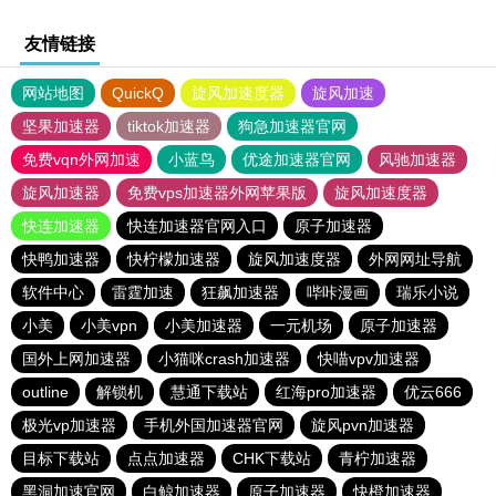
友情链接
网站地图
QuickQ
旋风加速度器
旋风加速
坚果加速器
tiktok加速器
狗急加速器官网
免费vqn外网加速
小蓝鸟
优途加速器官网
风驰加速器
旋风加速器
免费vps加速器外网苹果版
旋风加速度器
快连加速器
快连加速器官网入口
原子加速器
快鸭加速器
快柠檬加速器
旋风加速度器
外网网址导航
软件中心
雷霆加速
狂飙加速器
哔咔漫画
瑞乐小说
小美
小美vpn
小美加速器
一元机场
原子加速器
国外上网加速器
小猫咪crash加速器
快喵vpv加速器
outline
解锁机
慧通下载站
红海pro加速器
优云666
极光vp加速器
手机外国加速器官网
旋风pvn加速器
目标下载站
点点加速器
CHK下载站
青柠加速器
黑洞加速官网
白鲸加速器
原子加速器
快橙加速器