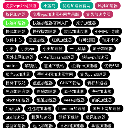
免费vqn外网加速
小蓝鸟
优途加速器官网
风驰加速器
旋风加速器
免费vps加速器外网苹果版
旋风加速度器
快连加速器
快连加速器官网入口
原子加速器
快鸭加速器
快柠檬加速器
旋风加速度器
外网网址导航
软件中心
雷霆加速
狂飙加速器
哔咔漫画
瑞乐小说
小美
小美vpn
小美加速器
一元机场
原子加速器
国外上网加速器
小猫咪crash加速器
快喵vpv加速器
outline
解锁机
慧通下载站
红海pro加速器
优云666
极光vp加速器
手机外国加速器官网
旋风pvn加速器
目标下载站
点点加速器
CHK下载站
青柠加速器
黑洞加速官网
白鲸加速器
原子加速器
快橙加速器
pigcha加速器
酷通加速器
veee加速器
蚂蚁加速器
1元机场
泡泡狗加速器
hammer加速器
国外上网加速器
gkd加速器
极风加速器
慧通下载站
极风加速器
暴雪加速器
起飞加速器
番石榴加速器
暴雪加速器