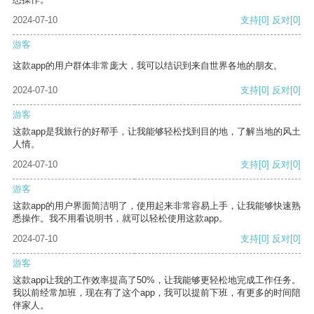
2024-07-10
支持
[0]
反对
[0]
游客
这款app的用户群体非常庞大，我可以结识到来自世界各地的朋友。
2024-07-10
支持
[0]
反对
[0]
游客
这款app是我旅行的好帮手，让我能够轻松找到目的地，了解当地的风土
人情。
2024-07-10
支持
[0]
反对
[0]
游客
这款app的用户界面简洁明了，使用起来非常容易上手，让我能够快速熟
悉操作。我不用看说明书，就可以轻松使用这款app。
2024-07-10
支持
[0]
反对
[0]
游客
这款app让我的工作效率提高了50%，让我能够更轻松地完成工作任务。
我以前经常加班，现在有了这个app，我可以提前下班，有更多的时间陪
伴家人。