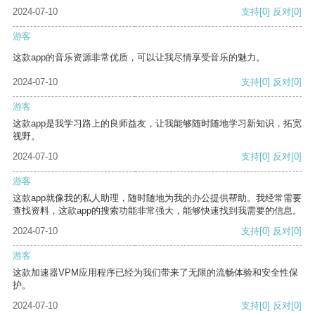
2024-07-10
支持
[0]
反对
[0]
游客
这款app的音乐资源非常优质，可以让我尽情享受音乐的魅力。
2024-07-10
支持
[0]
反对
[0]
游客
这款app是我学习路上的良师益友，让我能够随时随地学习新知识，拓宽
视野。
2024-07-10
支持
[0]
反对
[0]
游客
这款app就像我的私人助理，随时随地为我的办公提供帮助。我经常需要
查找资料，这款app的搜索功能非常强大，能够快速找到我需要的信息。
2024-07-10
支持
[0]
反对
[0]
游客
这款加速器VPM应用程序已经为我们带来了无限的流畅体验和安全性保
护。
2024-07-10
支持
[0]
反对
[0]