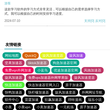
游客
这款学习软件的学习方式非常灵活，可以根据自己的需求选择学习方
式。我可以根据自己的时间安排学习进度。
2024-07-10
支持
[0]
反对
[0]
友情链接
网站地图
QuickQ
旋风加速度器
旋风加速
坚果加速器
tiktok加速器
狗急加速器官网
免费vqn外网加速
小蓝鸟
优途加速器官网
风驰加速器
旋风加速器
免费vps加速器外网苹果版
旋风加速度器
快连加速器
快连加速器官网入口
原子加速器
快鸭加速器
快柠檬加速器
旋风加速度器
外网网址导航
软件中心
雷霆加速
狂飙加速器
哔咔漫画
瑞乐小说
小美
小美vpn
小美加速器
一元机场
原子加速器