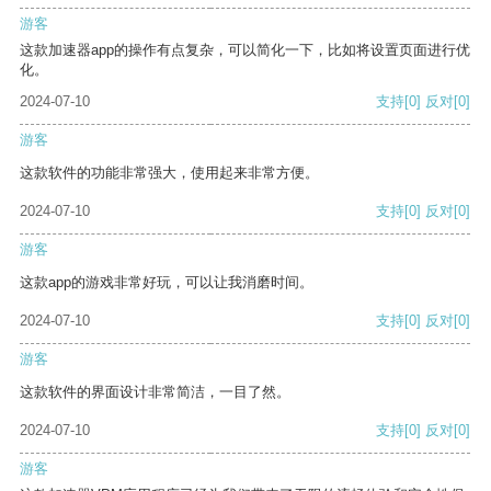
游客
这款加速器app的操作有点复杂，可以简化一下，比如将设置页面进行优
化。
2024-07-10
支持
[0]
反对
[0]
游客
这款软件的功能非常强大，使用起来非常方便。
2024-07-10
支持
[0]
反对
[0]
游客
这款app的游戏非常好玩，可以让我消磨时间。
2024-07-10
支持
[0]
反对
[0]
游客
这款软件的界面设计非常简洁，一目了然。
2024-07-10
支持
[0]
反对
[0]
游客