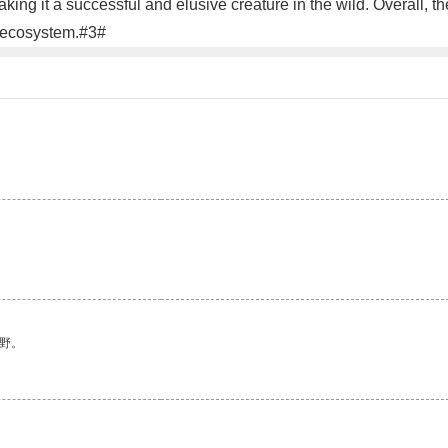
king it a successful and elusive creature in the wild. Overall, the
ts ecosystem.#3#
野。