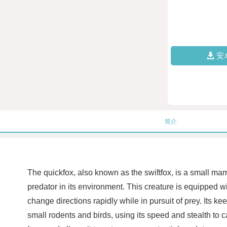
安
简介
The quickfox, also known as the swiftfox, is a small mam
predator in its environment. This creature is equipped with
change directions rapidly while in pursuit of prey. Its k
small rodents and birds, using its speed and stealth to ca