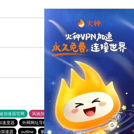
支持
[0]
反对
[0]
支持
[0]
反对
[0]
支持
[0]
反对
[0]
途加速器官网
风驰加速器
旋风加速器
加速度器
外网网址导航
软件中心
雷霆加速
狂飙加速器
v加速器
outline
解锁机
慧通下载站
红海pro加速器