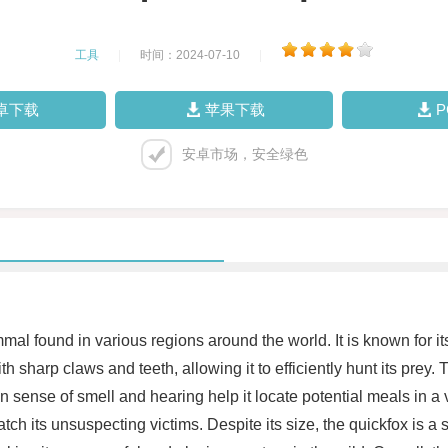
工具
|
时间：2024-07-10
|
卓下载
苹果下载
安卓市场，安全绿色
mal found in various regions around the world. It is known for it
 sharp claws and teeth, allowing it to efficiently hunt its prey. T
een sense of smell and hearing help it locate potential meals in a
tch its unsuspecting victims. Despite its size, the quickfox is a 