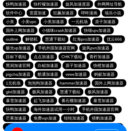
快鸭加速器
快柠檬加速器
旋风加速度器
外网网址导航
软件中心
雷霆加速
狂飙加速器
哔咔漫画
瑞乐小说
小美
小美vpn
小美加速器
一元机场
原子加速器
国外上网加速器
小猫咪crash加速器
快喵vpv加速器
outline
解锁机
慧通下载站
红海pro加速器
优云666
极光vp加速器
手机外国加速器官网
旋风pvn加速器
目标下载站
点点加速器
CHK下载站
青柠加速器
黑洞加速官网
白鲸加速器
原子加速器
快橙加速器
pigcha加速器
酷通加速器
veee加速器
蚂蚁加速器
1元机场
泡泡狗加速器
hammer加速器
国外上网加速器
gkd加速器
极风加速器
慧通下载站
极风加速器
暴雪加速器
起飞加速器
番石榴加速器
暴雪加速器
快鸭加速器
海外加速器试用一小时
手机外国加速器官网
芒果加速器
免费vqn加速
哇哇加速器
猎豹加速器
gkd加速器
荔枝加速器
暴雪加速器
十大免费加速神器