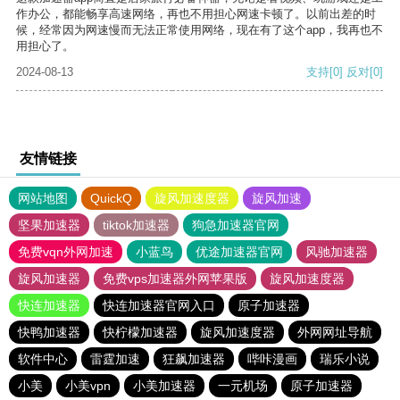
作办公，都能畅享高速网络，再也不用担心网速卡顿了。以前出差的时
候，经常因为网速慢而无法正常使用网络，现在有了这个app，我再也不
用担心了。
2024-08-13
支持
[0]
反对
[0]
友情链接
网站地图
QuickQ
旋风加速度器
旋风加速
坚果加速器
tiktok加速器
狗急加速器官网
免费vqn外网加速
小蓝鸟
优途加速器官网
风驰加速器
旋风加速器
免费vps加速器外网苹果版
旋风加速度器
快连加速器
快连加速器官网入口
原子加速器
快鸭加速器
快柠檬加速器
旋风加速度器
外网网址导航
软件中心
雷霆加速
狂飙加速器
哔咔漫画
瑞乐小说
小美
小美vpn
小美加速器
一元机场
原子加速器