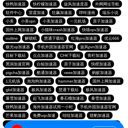
快鸭加速器
快柠檬加速器
旋风加速度器
外网网址导航
软件中心
雷霆加速
狂飙加速器
哔咔漫画
瑞乐小说
小美
小美vpn
小美加速器
一元机场
原子加速器
国外上网加速器
小猫咪crash加速器
快喵vpv加速器
outline
解锁机
慧通下载站
红海pro加速器
优云666
极光vp加速器
手机外国加速器官网
旋风pvn加速器
目标下载站
点点加速器
CHK下载站
青柠加速器
黑洞加速官网
白鲸加速器
原子加速器
快橙加速器
pigcha加速器
酷通加速器
veee加速器
蚂蚁加速器
1元机场
泡泡狗加速器
hammer加速器
国外上网加速器
gkd加速器
极风加速器
慧通下载站
极风加速器
暴雪加速器
起飞加速器
番石榴加速器
暴雪加速器
快鸭加速器
海外加速器试用一小时
手机外国加速器官网
芒果加速器
免费vqn加速
哇哇加速器
猎豹加速器
gkd加速器
荔枝加速器
暴雪加速器
十大免费加速神器